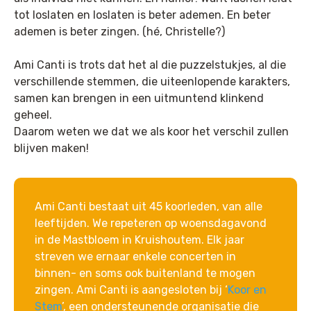
tot loslaten en loslaten is beter ademen. En beter
ademen is beter zingen. (hé, Christelle?)
Ami Canti is trots dat het al die puzzelstukjes, al die
verschillende stemmen, die uiteenlopende karakters,
samen kan brengen in een uitmuntend klinkend
geheel.
Daarom weten we dat we als koor het verschil zullen
blijven maken!
Ami Canti bestaat uit 45 koorleden, van alle
leeftijden. We repeteren op woensdagavond
in de Mastbloem in Kruishoutem. Elk jaar
streven we ernaar enkele concerten in
binnen- en soms ook buitenland te mogen
zingen. Ami Canti is aangesloten bij ‘
Koor en
Stem
’, een ondersteunende organisatie die